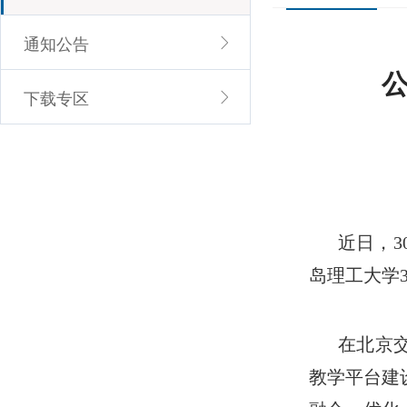
通知公告
下载专区
近日，3
岛理工大学
在北京
教学平台建