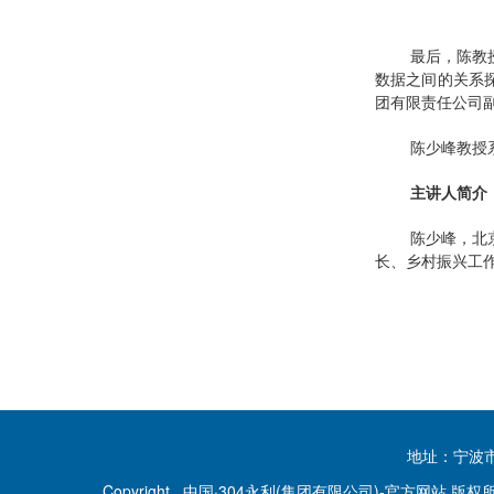
最后，陈教
数据之间的关系
团有限责任公司
陈少峰教授
主讲人简介
陈少峰，北
长、乡村振兴工
地址：宁波市钱
Copyright 中国·304永利(集团有限公司)-官方网站 版